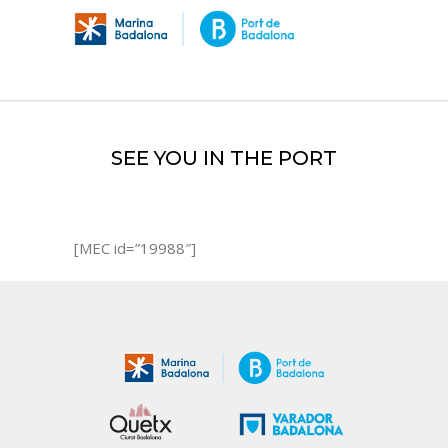
SEE YOU IN THE PORT
[MEC id=”19988″]