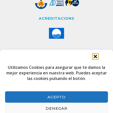
ACREDITACIONS
CONTACTE
Utilizamos Cookies para asegurar que te damos la
mejor experiencia en nuestra web. Puedes aceptar
Edifici de Capitania
las cookies pulsando el botón.
Port Esportiu i Pesquer de Badalona
08912
+34 933 20 75 00
ACEPTO
port@marinabadalona.cat
DENEGAR