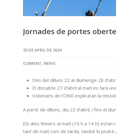
Jornades de portes obertes al ve
23 DE APRIL DE 2024
CURRENT
,
NEWS
Des del dilluns 22 al diumenge 28 d’abril escoles i 
El dissabte 27 d’abril al matí es farà una lectura d
Voluntaris de l’ONG explicaran la missió i la històri
A partir de dilluns, dia 22 d’abril, i fins el diumenge 2
Els dies feiners al matí (10 h a 14 h) estan reservats 
tant de matí com de tarda, també hi podrà anar el públ